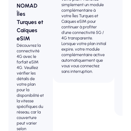
Choi
simplement un module
NOMAD
pla
complémentaire à
Îles
prép
votre Îles Turques et
Turq
Turques et
Caïques eSIM pour
Caïq
continuer à profiter
Caïques
conn
d'une connectivité 5G /
eSIM
4G /
4G transparente.
trac
Lorsque votre plan initial
Découvrez la
d'av
expire, votre module
connectivité
évit
complémentaire active
4G avec le
surp
automatiquement que
forfait eSIM
fact
vous vous connectez
4G. Veuillez
pos
sans interruption.
vérifier les
mai
détails de
cont
votre plan
comp
pour la
votr
disponibilité et
et v
la vitesse
don
spécifiques du
réseau, car la
couverture
peut varier
selon