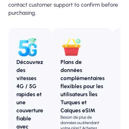
contact customer support to confirm before
purchasing.
Découvrez
Plans de
Pl
des
données
pr
vitesses
complémentaires
Île
4G / 5G
flexibles pour les
Tur
rapides et
utilisateurs Îles
Caï
une
Turques et
Op
couverture
Caïques eSIM
ab
Besoin de plus de
fiable
pou
données ou étendant
avec
tou
votre plan? Achetez