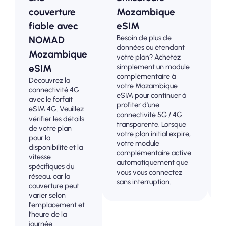
couverture
Mozambique
fiable avec
eSIM
Besoin de plus de
C
NOMAD
données ou étendant
Mozambique
votre plan? Achetez
simplement un module
eSIM
complémentaire à
l
Découvrez la
votre Mozambique
/
connectivité 4G
eSIM pour continuer à
avec le forfait
profiter d'une
p
eSIM 4G. Veuillez
connectivité 5G / 4G
s
vérifier les détails
transparente. Lorsque
f
de votre plan
votre plan initial expire,
pour la
votre module
disponibilité et la
complémentaire active
c
vitesse
automatiquement que
s
spécifiques du
vous vous connectez
u
réseau, car la
sans interruption.
c
couverture peut
varier selon
l'emplacement et
l'heure de la
journée.