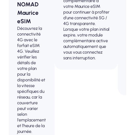
complémentaire à
Maur
NOMAD
votre Maurice eSIM
conn
Maurice
pour continuer à profiter
4G /
d'une connectivité 5G /
eSIM
trac
4G transparente.
d'av
Découvrez la
Lorsque votre plan initial
évit
connectivité
expire, votre module
surp
4G avec le
complémentaire active
fact
forfait eSIM
automatiquement que
pos
4G. Veuillez
vous vous connectez
mai
vérifier les
sans interruption.
cont
détails de
comp
votre plan
votr
pour la
et v
disponibilité et
don
la vitesse
spécifiques du
réseau, car la
couverture
peut varier
selon
l'emplacement
et l'heure de la
journée.