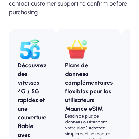
contact customer support to confirm before
purchasing.
Découvrez
Plans de
Pl
des
données
pr
vitesses
complémentaires
Ma
4G / 5G
flexibles pour les
Op
rapides et
utilisateurs
ab
une
Maurice eSIM
pou
Besoin de plus de
couverture
tou
données ou étendant
Choi
fiable
votre plan? Achetez
pla
simplement un module
avec
pré