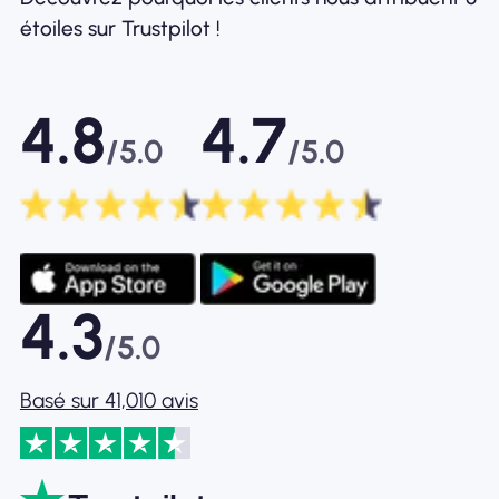
étoiles sur Trustpilot !
4.8
4.7
/5.0
/5.0
4.3
/5.0
Basé sur 41,010 avis