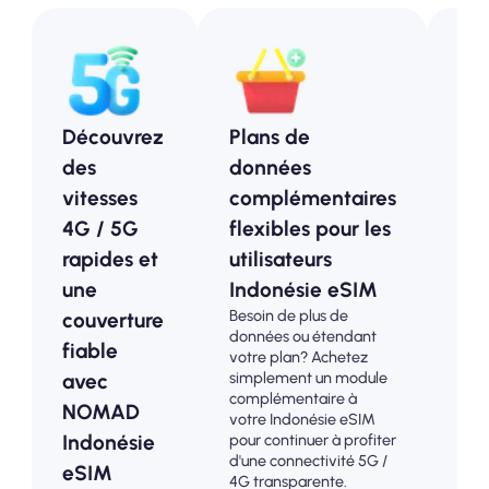
Découvrez
Plans de
Pl
des
données
pr
vitesses
complémentaires
Ind
4G / 5G
flexibles pour les
Op
rapides et
utilisateurs
ab
une
Indonésie eSIM
pou
Besoin de plus de
couverture
tou
données ou étendant
Choi
fiable
votre plan? Achetez
pla
simplement un module
avec
pré
complémentaire à
Indo
NOMAD
votre Indonésie eSIM
la c
Indonésie
pour continuer à profiter
4G /
d'une connectivité 5G /
eSIM
trac
4G transparente.