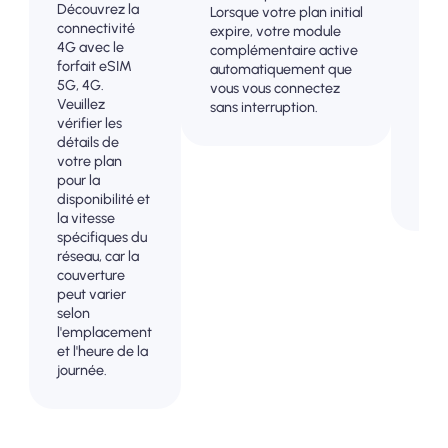
d'av
Découvrez la
Lorsque votre plan initial
évit
connectivité
expire, votre module
surp
4G avec le
complémentaire active
fact
forfait eSIM
automatiquement que
pos
5G, 4G.
vous vous connectez
mai
Veuillez
sans interruption.
cont
vérifier les
comp
détails de
votr
votre plan
et v
pour la
don
disponibilité et
la vitesse
spécifiques du
réseau, car la
couverture
peut varier
selon
l'emplacement
et l'heure de la
journée.