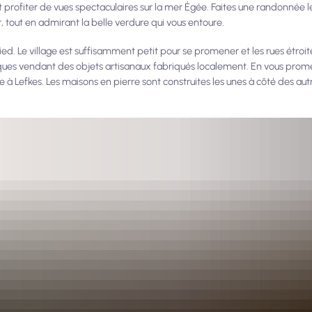
t profiter de vues spectaculaires sur la mer Égée. Faites une randonnée le
r, tout en admirant la belle verdure qui vous entoure.
ed. Le village est suffisamment petit pour se promener et les rues étroite
ques vendant des objets artisanaux fabriqués localement. En vous prome
 à Lefkes. Les maisons en pierre sont construites les unes à côté des aut