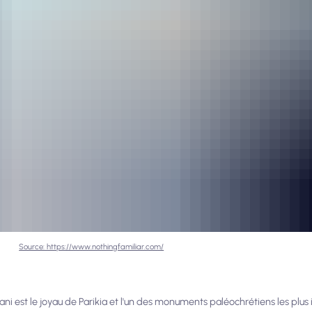
Source: https://www.nothingfamiliar.com/
iani est le joyau de Parikia et l'un des monuments paléochrétiens les plu