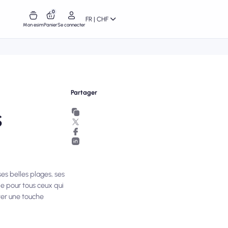
0
FR | CHF
Mon esim
Panier
Se connecter
Partager
s
es belles plages, ses
le pour tous ceux qui
ter une touche