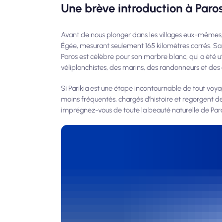
Une brève introduction à Paro
Avant de nous plonger dans les villages eux-mêmes, jet
Égée, mesurant seulement 165 kilomètres carrés. Sa po
Paros est célèbre pour son marbre blanc, qui a été u
véliplanchistes, des marins, des randonneurs et des
Si Parikia est une étape incontournable de tout voyag
moins fréquentés, chargés d'histoire et regorgent de
imprégnez-vous de toute la beauté naturelle de Par