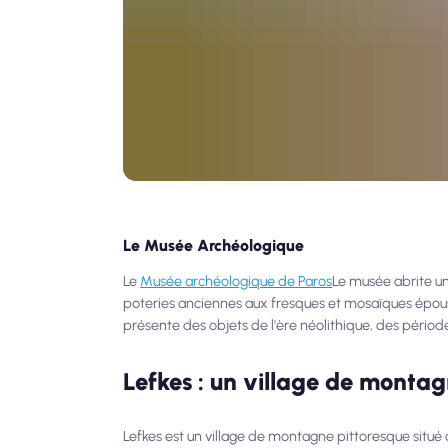
Le Musée Archéologique
Le
Musée archéologique de Paros
Le musée abrite une
poteries anciennes aux fresques et mosaïques épousto
présente des objets de l'ère néolithique, des périod
Lefkes : un village de montag
Lefkes est un village de montagne pittoresque situé a