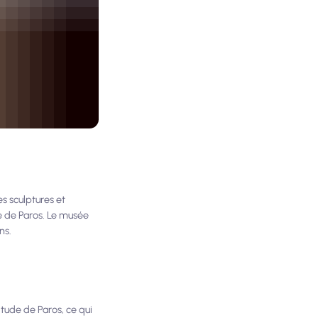
es sculptures et
te de Paros. Le musée
ns.
itude de Paros, ce qui