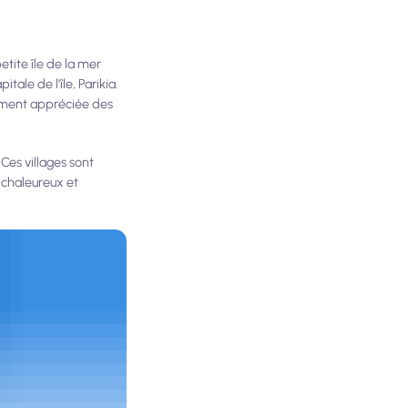
etite île de la mer
ale de l'île, Parikia.
alement appréciée des
 Ces villages sont
s chaleureux et