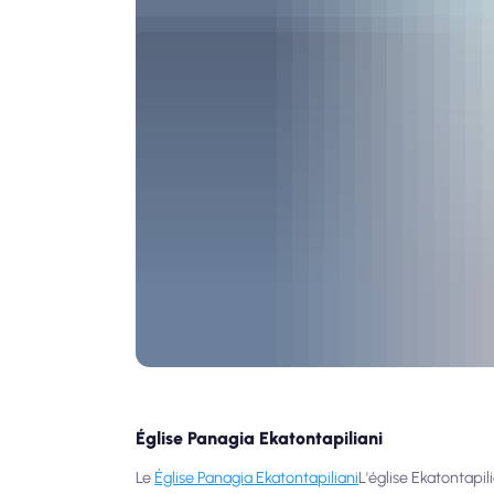
Église Panagia Ekatontapiliani
Le
Église Panagia Ekatontapiliani
L'église Ekatontapil