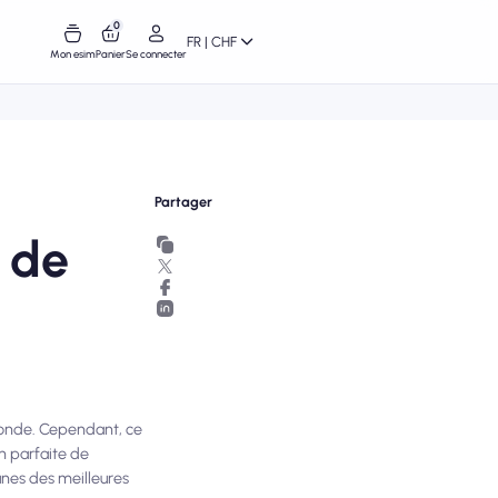
0
FR | CHF
Mon esim
Panier
Se connecter
Partager
s de
monde. Cependant, ce
n parfaite de
-unes des meilleures