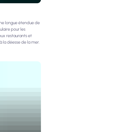
 une longue étendue de
laire pour les
eux restaurants et
à la déesse de la mer.