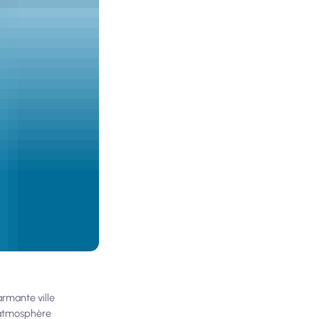
armante ville
e atmosphère