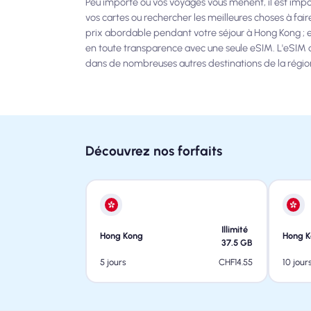
Peu importe où vos voyages vous mènent, il est imp
vos cartes ou rechercher les meilleures choses à fa
prix abordable pendant votre séjour à Hong Kong ; e
en toute transparence avec une seule eSIM. L'eSIM
dans de nombreuses autres destinations de la régio
Découvrez nos forfaits
Illimité
Hong Kong
Hong 
37.5
GB
CHF
14.55
5 jours
10 jour