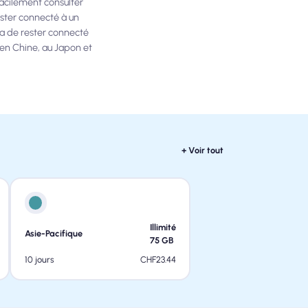
acilement consulter
ester connecté à un
a de rester connecté
en Chine, au Japon et
+ Voir tout
Illimité
Asie-Pacifique
75
GB
CHF
23.44
10 jours