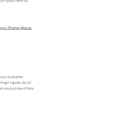
ffit pour faire du
Kong-Zhuhai-Macao
 vous souhaitez
n trajet rapide de 20
z une journée à faire