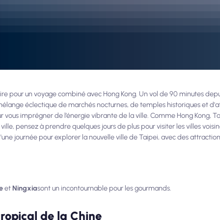
laire pour un voyage combiné avec Hong Kong. Un vol de 90 minutes dep
mélange éclectique de marchés nocturnes, de temples historiques et d'
our vous imprégner de l’énergie vibrante de la ville. Comme Hong Kong, Taip
 ville, pensez à prendre quelques jours de plus pour visiter les villes voi
une journée pour explorer la nouvelle ville de Taipei, avec des attracti
e
et
Ningxia
sont un incontournable pour les gourmands.
tropical de la Chine