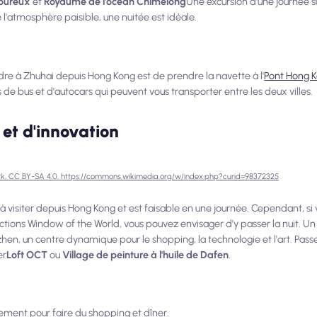
moureux
et
Royaume de l'océan Chimelong
Une excursion d'une journée su
e l'atmosphère paisible, une nuitée est idéale.
re à Zhuhai depuis Hong Kong est de prendre la navette à l'
Pont Hong 
s de bus et d'autocars qui peuvent vous transporter entre les deux villes.
et d'innovation
rk, CC BY-SA 4.0, https://commons.wikimedia.org/w/index.php?curid=98372325
à visiter depuis Hong Kong et est faisable en une journée. Cependant, si
ttractions Window of the World, vous pouvez envisager d'y passer la nuit. U
n, un centre dynamique pour le shopping, la technologie et l'art. Passe
er
Loft OCT
ou
Village de peinture à l'huile de Dafen
.
palement pour faire du shopping et dîner.