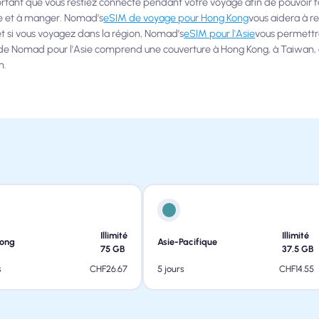
ortant que vous restiez connecté pendant votre voyage afin de pouvoir f
ire et à manger. Nomad’s
eSIM de voyage pour Hong Kong
vous aidera à r
t si vous voyagez dans la région, Nomad’s
eSIM pour l'Asie
vous permettr
 de Nomad pour l'Asie comprend une couverture à Hong Kong, à Taiwan, 
n.
Illimité
Illimité
Kong
Asie-Pacifique
75
GB
37.5
GB
CHF
26.67
CHF
14.55
s
5 jours