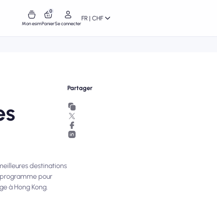
0
FR | CHF
Mon esim
Panier
Se connecter
Partager
es
eilleures destinations
re programme pour
yage à Hong Kong.