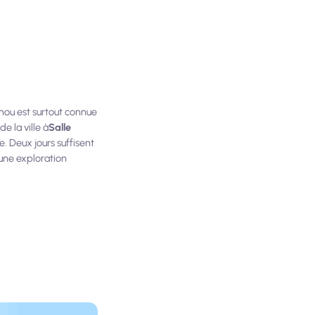
hou est surtout connue
e la ville à
Salle
. Deux jours suffisent
 une exploration