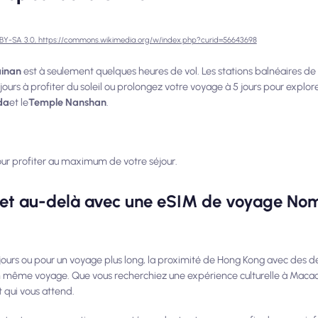
 BY-SA 3.0, https://commons.wikimedia.org/w/index.php?curid=56643698
ainan
est à seulement quelques heures de vol. Les stations balnéaires de l
jours à profiter du soleil ou prolongez votre voyage à 5 jours pour explore
da
et le
Temple Nanshan
.
ur profiter au maximum de votre séjour.
 et au-delà avec une eSIM de voyage No
ours ou pour un voyage plus long, la proximité de Hong Kong avec des de
un même voyage. Que vous recherchiez une expérience culturelle à Maca
t qui vous attend.