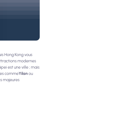
uis Hong Kong vous
attractions modernes
ei est une ville ; mais
sines comme
Yilan
ou
ons majeures