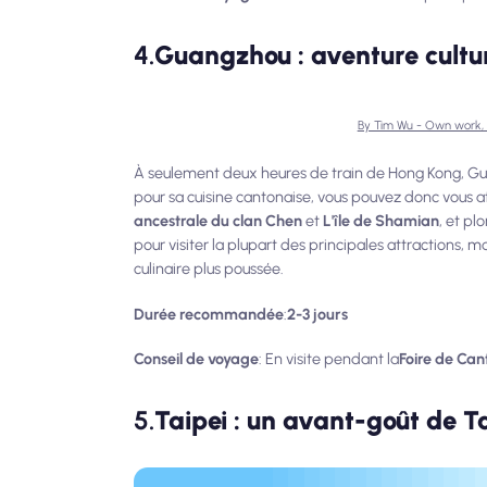
4.
Guangzhou : aventure culture
By Tim Wu - Own work, 
À seulement deux heures de train de Hong Kong, Gu
pour sa cuisine cantonaise, vous pouvez donc vous atte
ancestrale du clan Chen
et
L'île de Shamian
, et pl
pour visiter la plupart des principales attractions, 
culinaire plus poussée.
Durée recommandée
:
2-3 jours
Conseil de voyage
: En visite pendant la
Foire de Can
5.
Taipei : un avant-goût de 