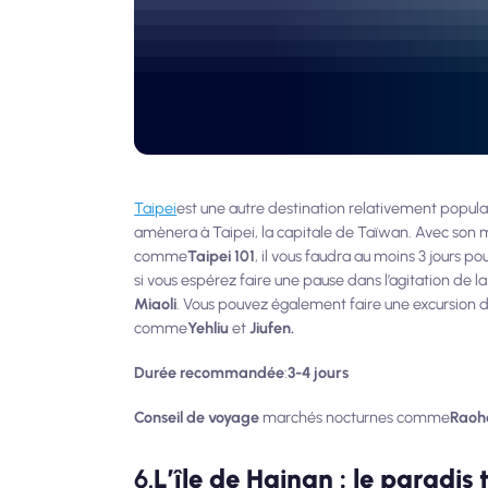
Taipei
est une autre destination relativement popu
amènera à Taipei, la capitale de Taïwan. Avec son 
comme
Taipei 101
, il vous faudra au moins 3 jours p
si vous espérez faire une pause dans l’agitation de la
Miaoli
. Vous pouvez également faire une excursion d'
comme
Yehliu
et
Jiufen.
Durée recommandée
:
3-4 jours
Conseil de voyage
marchés nocturnes comme
Raoh
6.
L’île de Hainan : le paradis 