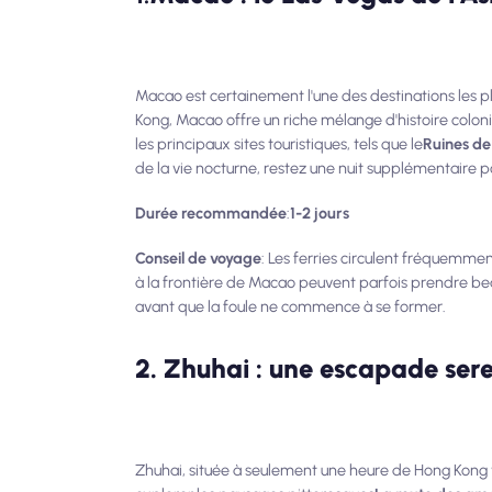
Macao est certainement l'une des destinations les p
Kong, Macao offre un riche mélange d'histoire colon
les principaux sites touristiques, tels que le
Ruines de
de la vie nocturne, restez une nuit supplémentaire p
Durée recommandée
:
1-2 jours
Conseil de voyage
: Les ferries circulent fréquemme
à la frontière de Macao peuvent parfois prendre beau
avant que la foule ne commence à se former.
2. Zhuhai : une escapade sere
Zhuhai, située à seulement une heure de Hong Kong v