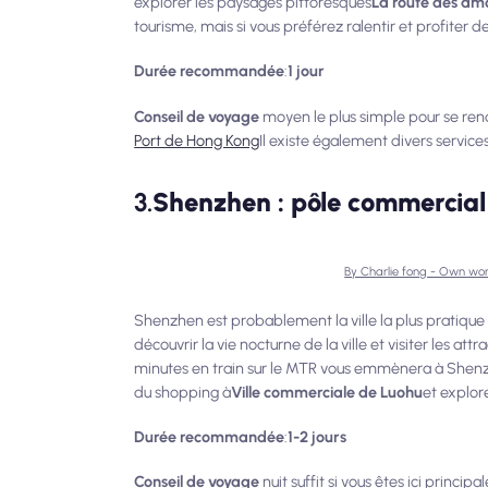
explorer les paysages pittoresques
La route des a
tourisme, mais si vous préférez ralentir et profiter d
Durée recommandée
:
1 jour
Conseil de voyage
moyen le plus simple pour se rend
Port de Hong Kong
Il existe également divers service
3.
Shenzhen : pôle commercial 
By Charlie fong - Own wo
Shenzhen est probablement la ville la plus pratique 
découvrir la vie nocturne de la ville et visiter les a
minutes en train sur le MTR vous emmènera à Shenzhe
du shopping à
Ville commerciale de Luohu
et explor
Durée recommandée
:
1-2 jours
Conseil de voyage
nuit suffit si vous êtes ici princi