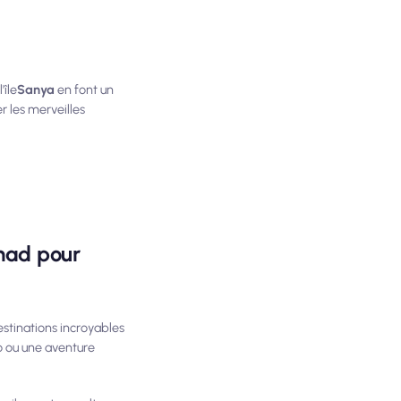
'île
Sanya
en font un
r les merveilles
mad pour
stinations incroyables
o ou une aventure