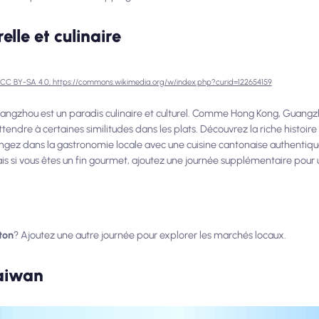
lle et culinaire
CC BY-SA 4.0, https://commons.wikimedia.org/w/index.php?curid=122654159
angzhou est un paradis culinaire et culturel. Comme Hong Kong, Guangz
ndre à certaines similitudes dans les plats. Découvrez la riche histoire d
ongez dans la gastronomie locale avec une cuisine cantonaise authentique
mais si vous êtes un fin gourmet, ajoutez une journée supplémentaire pour
ton
? Ajoutez une autre journée pour explorer les marchés locaux.
Taiwan