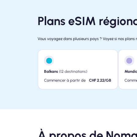
Plans eSIM région
Vous voyagez dans plusieurs pays ? Voyez si nos plans 
Balkans
(12 destinations)
Mondia
Commencer à partir de
CHF 2.22/GB
Commen
À propos de Noma