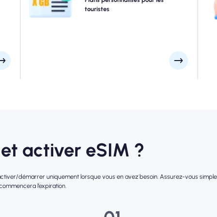
ment
5G transparente. Quelques-uns de nos eSIMS
touristes
a
rds.
nécessitent une activation manuelle, veuillez consulter
votre e-mail d'installation pour être sûr.
et activer eSIM ?
l'activer/démarrer uniquement lorsque vous en avez besoin. Assurez-vous simpleme
 commencera l’expiration.