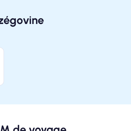
rzégovine
IM de voyage