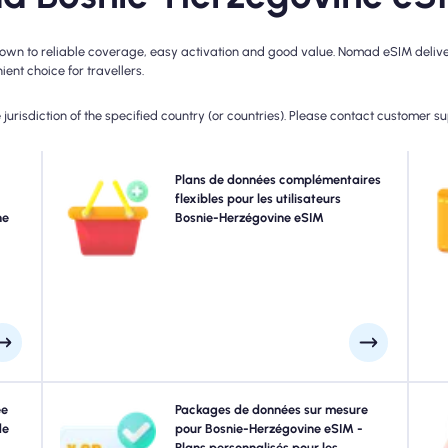
n to reliable coverage, easy activation and good value. Nomad eSIM delivers 
ent choice for travellers.
jurisdiction of the specified country (or countries). Please contact customer s
 5G,
Besoin de plus de données ou étendant votre plan?
Plans de données complémentaires
Cho
ur la
Achetez simplement un module complémentaire à votre
flexibles pour les utilisateurs
ar la
ne
Bosnie-Herzégovine eSIM pour continuer à profiter d'une
Bosnie-Herzégovine eSIM
d
e de
connectivité 5G / 4G transparente. Lorsque votre plan
rnée.
initial expire, votre module complémentaire active
automatiquement que vous vous connectez sans
interruption.
ques.
ée
Voyager à Bosnie-Herzégovine? Choisissez parmi nos
Packages de données sur mesure
Exp
nie-
de
packages de données Bosnie-Herzégovine conçus pour
pour Bosnie-Herzégovine eSIM -
 une
répondre à tous les besoins, avec une connectivité 4G /
Plans personnalisés pour les