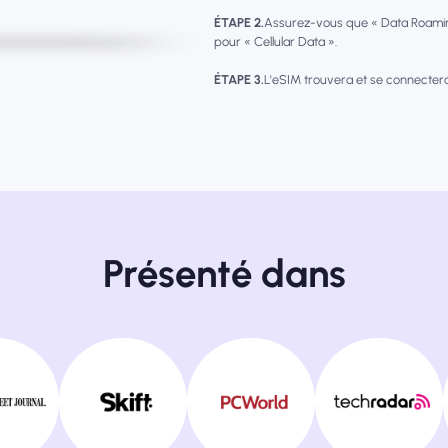
ÉTAPE 2.
Assurez-vous que « Data Roamin
pour « Cellular Data ».
ÉTAPE 3.
L'eSIM trouvera et se connecter
Présenté dans