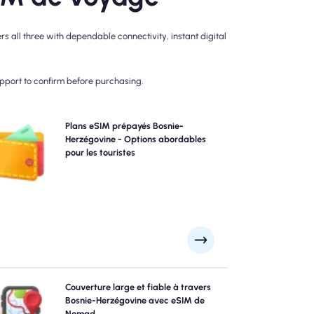
all three with dependable connectivity, instant digital
upport to confirm before purchasing.
isissez nos plans eSIM prépayés Bosnie-Herzégovine
Plans eSIM prépayés Bosnie-
pour la connectivité 4G / 5G sans tracas. Payez
Herzégovine - Options abordables
'avance pour éviter les surprises de facturation post-
pour les touristes
voyage et maintenez un contrôle complet sur votre
utilisation et vos coûts de données.
lorez Bosnie-Herzégovine avec confiance en utilisant
Couverture large et fiable à travers
Bosnie-Herzégovine eSIM de NOMAD, offrant une
Bosnie-Herzégovine avec eSIM de
couverture 4G / 5G fiable à travers les principales
Nomad