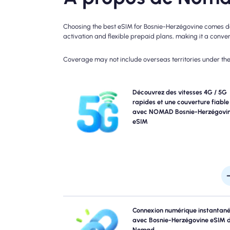
Choosing the best eSIM for Bosnie-Herzégovine comes dow
activation and flexible prepaid plans, making it a conveni
Coverage may not include overseas territories under the 
Découvrez la connectivité 4G avec le forfait eSIM
Découvrez des vitesses 4G / 5G
4G. Veuillez vérifier les détails de votre plan po
rapides et une couverture fiable
disponibilité et la vitesse spécifiques du réseau, c
avec NOMAD Bosnie-Herzégovi
couverture peut varier selon l'emplacement et l'heur
eSIM
la jou
Sautez les files d'attente et oubliez les sims physi
Connexion numérique instantan
Activez instantanément votre nomade Bos
avec Bosnie-Herzégovine eSIM 
Herzégovine eSIM à partir de votre appareil pour
Nomad