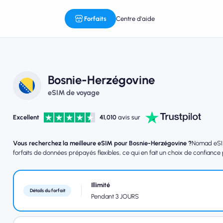
Forfaits
Centre d'aide
Bosnie-Herzégovine
eSIM de voyage
Excellent
41,010
avis sur
Vous recherchez la meilleure eSIM pour Bosnie-Herzégovine ?
Nomad eSIM 
forfaits de données prépayés flexibles, ce qui en fait un choix de confiance
Illimité
Détails du forfait
Pendant 3 JOURS