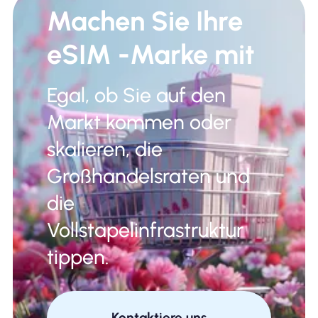
Machen Sie Ihre
eSIM -Marke mit
Egal, ob Sie auf den
Markt kommen oder
skalieren, die
Großhandelsraten und
die
Vollstapelinfrastruktur
tippen.
Kontaktiere uns