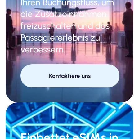
Ihren Buchungsfluss, um
die Zusatzeinnahmen
freizuschalten und das
Passagiererlebnis zu
verbessern.
Kontaktiere uns
Einbettet eSIMs in