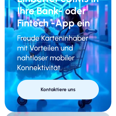
Ihre Bank- oder
Fintech -App ein
Freude Karteninhaber
mit Vorteilen und
nahtloser mobiler
Konnektivität.
Kontaktiere uns