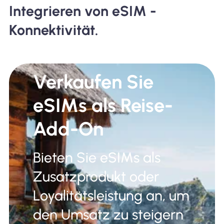
Integrieren von eSIM -
Konnektivität.
Verkaufen Sie
eSIMs als Reise-
Add-On
Bieten Sie eSIMs als
Zusatzprodukt oder
Loyalitätsleistung an, um
den Umsatz zu steigern