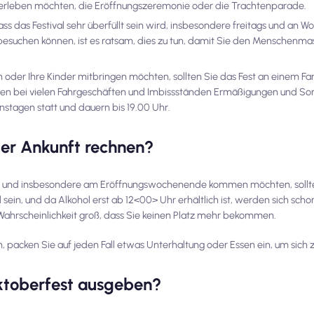
miterleben möchten, die Eröffnungszeremonie oder die Trachtenparade.
das Festival sehr überfüllt sein wird, insbesondere freitags und an 
 besuchen können, ist es ratsam, dies zu tun, damit Sie den Menschen
der Ihre Kinder mitbringen möchten, sollten Sie das Fest an einem Fa
lien bei vielen Fahrgeschäften und Imbissständen Ermäßigungen und So
nstagen statt und dauern bis 19.00 Uhr.
 der Ankunft rechnen?
 und insbesondere am Eröffnungswochenende kommen möchten, sollte
 sein, und da Alkohol erst ab 12<00> Uhr erhältlich ist, werden sich sch
Wahrscheinlichkeit groß, dass Sie keinen Platz mehr bekommen.
 packen Sie auf jeden Fall etwas Unterhaltung oder Essen ein, um sich 
ktoberfest ausgeben?