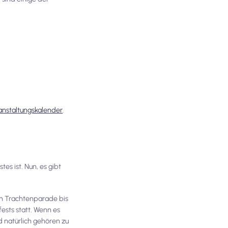
eranstaltungskalender
.
es ist. Nun, es gibt
n Trachtenparade bis
ests statt. Wenn es
 natürlich gehören zu