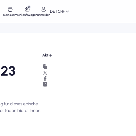
0
DE | CHF
Mein Essim
Einkaufswagen
anmelden
Aktie
023
ng für dieses epische
eitfaden bietet Ihnen