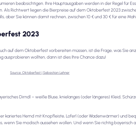
onsumieren beabsichtigen. Ihre Hauptausgaben werden in der Regel für Es
. Als Richtwert liegen die Bierpreise auf dem Oktoberfest 2023 zwische
lls, aber Sie können damit rechnen, zwischen 10 € und 30 € für eine Mah
berfest 2023
such auf dem Oktoberfest vorbereiten müssen, ist die Frage, was Sie anz
g ausprobieren wollten, dann ist dies Ihre Chance dazu!
Source: Oktoberfest | Sebastian Lehner
ayerisches Dirndl – weiße Bluse, knielanges (oder längeres) Kleid, Schür
oder kariertes Hemd mit Knopfleiste, Loferl (oder Wadenwärmer) und b
s, wenn Sie modisch aussehen wollen. Und wenn Sie richtig bayerisch a