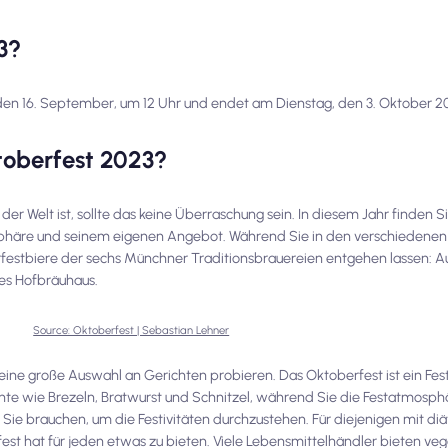
3?
en 16. September, um 12 Uhr und endet am Dienstag, den 3. Oktober 2
toberfest 2023?
 der Welt ist, sollte das keine Überraschung sein. In diesem Jahr finden S
sphäre und seinem eigenen Angebot. Während Sie in den verschiedenen 
oberfestbiere der sechs Münchner Traditionsbrauereien entgehen lassen: A
hes Hofbräuhaus.
Source: Oktoberfest | Sebastian Lehner
ne große Auswahl an Gerichten probieren. Das Oktoberfest ist ein Fest
hte wie Brezeln, Bratwurst und Schnitzel, während Sie die Festatmosph
Sie brauchen, um die Festivitäten durchzustehen. Für diejenigen mit di
est hat für jeden etwas zu bieten. Viele Lebensmittelhändler bieten ve