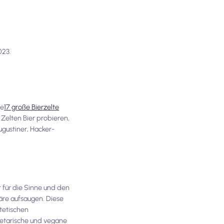
023.
ie
17 große Bierzelte
Zelten Bier probieren,
ugustiner, Hacker-
 für die Sinne und den
äre aufsaugen. Diese
ätetischen
getarische und vegane