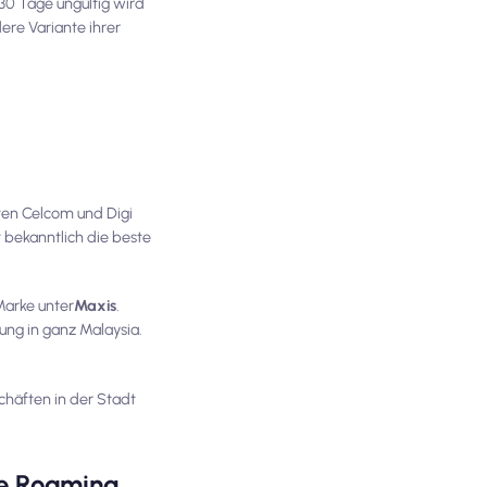
 30 Tage ungültig wird
ere Variante ihrer
ten Celcom und Digi
 bekanntlich die beste
Marke unter
Maxis
.
ung in ganz Malaysia.
chäften in der Stadt
te Roaming