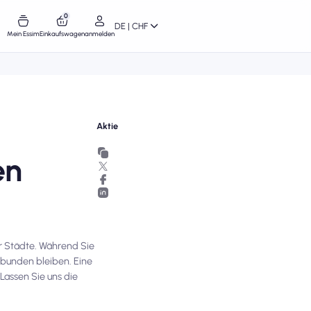
0
DE | CHF
Mein Essim
Einkaufswagen
anmelden
Aktie
en
er Städte. Während Sie
erbunden bleiben. Eine
Lassen Sie uns die