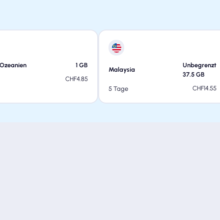
Ozeanien
1
GB
Unbegrenzt
Malaysia
37.5
GB
CHF
4.85
CHF
14.55
5 Tage