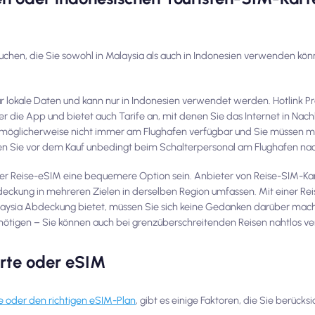
uchen, die Sie sowohl in Malaysia als auch in Indonesien verwenden kön
ur lokale Daten und kann nur in Indonesien verwendet werden. Hotlink P
 die App und bietet auch Tarife an, mit denen Sie das Internet in Nac
h möglicherweise nicht immer am Flughafen verfügbar und Sie müssen mö
gen Sie vor dem Kauf unbedingt beim Schalterpersonal am Flughafen na
oder Reise-eSIM eine bequemere Option sein. Anbieter von Reise-SIM-K
Abdeckung in mehreren Zielen in derselben Region umfassen. Mit einer R
Malaysia Abdeckung bietet, müssen Sie sich keine Gedanken darüber mac
tigen – Sie können auch bei grenzüberschreitenden Reisen nahtlos ve
rte oder eSIM
te oder den richtigen eSIM-Plan
, gibt es einige Faktoren, die Sie berücksi