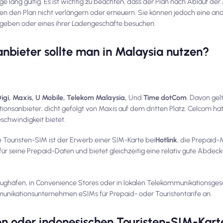
e lang gültig. Es ist wichtig zu beachten, dass der Plan nach Ablauf der
n den Plan nicht verlängern oder erneuern. Sie können jedoch eine and
ngeben oder eines ihrer Ladengeschäfte besuchen.
bieter sollte man in Malaysia nutzen?
igi, Maxis, U Mobile, Telekom Malaysia,
Und
Time dotCom
. Davon gel
onsanbieter, dicht gefolgt von Maxis auf dem dritten Platz. Celcom hat
chwindigkeit bietet.
e Touristen-SIM ist der Erwerb einer SIM-Karte bei
Hotlink
, die Prepaid-
ür seine Prepaid-Daten und bietet gleichzeitig eine relativ gute Abdeck
lughäfen, in Convenience Stores oder in lokalen Telekommunikationsges
mmunikationsunternehmen eSIMs für Prepaid- oder Touristentarife an.
hen oder indonesischen Touristen-SIM-Kar