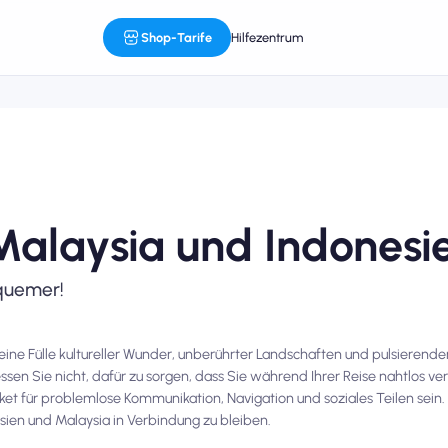
Shop-Tarife
Hilfezentrum
Malaysia und Indonesi
quemer!
eine Fülle kultureller Wunder, unberührter Landschaften und pulsierend
essen Sie nicht, dafür zu sorgen, dass Sie während Ihrer Reise nahtlos v
ket für problemlose Kommunikation, Navigation und soziales Teilen sein. 
sien und Malaysia in Verbindung zu bleiben.