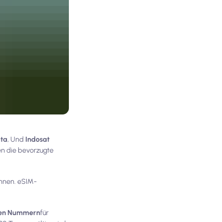
ata
, Und
Indosat
en die bevorzugte
önnen. eSIM-
alen Nummern
für