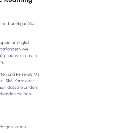
nen, benötigen Sie
repaid ermöglicht
hbarländern wie
glicherweise in die
ch.
arten und Reise-eSIMs
eise-SIM-Karte oder
hen, dass Sie an den
rbunden bleiben.
chtigen sollten: