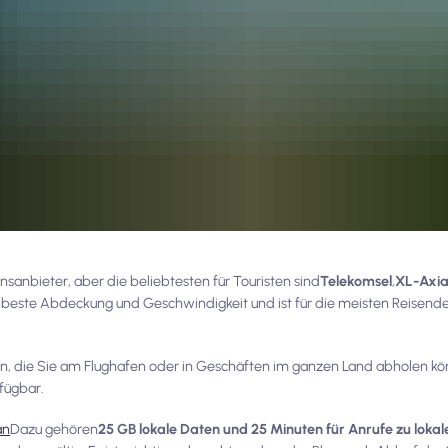
anbieter, aber die beliebtesten für Touristen sind
Telekomsel
,
XL-Axi
e beste Abdeckung und Geschwindigkeit und ist für die meisten Reisend
n an, die Sie am Flughafen oder in Geschäften im ganzen Land abholen k
rfügbar.
an
Dazu gehören
25 GB lokale Daten und 25 Minuten für Anrufe zu lok