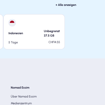
+ Alle anzeigen
Unbegrenzt
Indonesien
37.5
GB
CHF
14.55
5 Tage
Nomad Essim
Über Nomad Essim
Medienzentrum