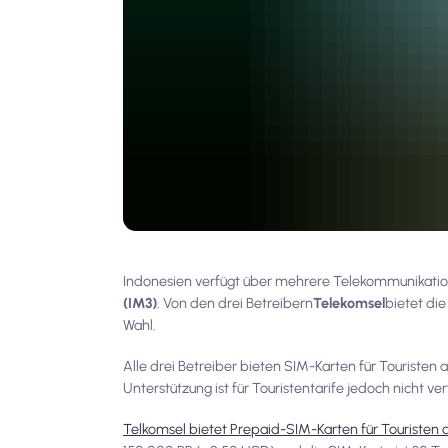
Indonesien verfügt über mehrere Telekommunikations
(IM3)
. Von den drei Betreibern
Telekomsel
bietet di
Wahl.
Alle drei Betreiber bieten SIM-Karten für Touriste
Unterstützung ist für Touristentarife jedoch nicht ve
Telkomsel bietet Prepaid-SIM-Karten für Touristen 