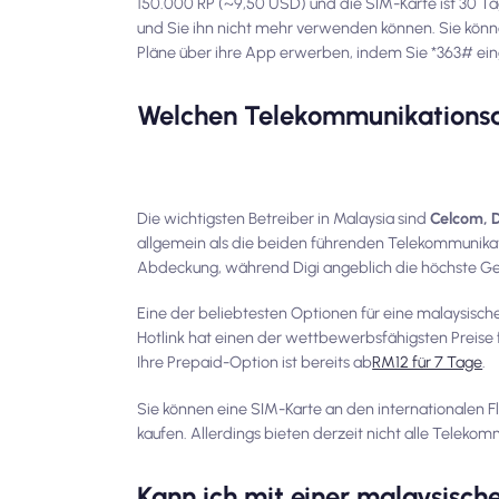
150.000 RP (~9,50 USD) und die SIM-Karte ist 30 Tag
und Sie ihn nicht mehr verwenden können. Sie könne
Pläne über ihre App erwerben, indem Sie *363# ei
Welchen Telekommunikationsan
Die wichtigsten Betreiber in Malaysia sind
Celcom, D
allgemein als die beiden führenden Telekommunikati
Abdeckung, während Digi angeblich die höchste Ges
Eine der beliebtesten Optionen für eine malaysisch
Hotlink hat einen der wettbewerbsfähigsten Preise f
Ihre Prepaid-Option ist bereits ab
RM12 für 7 Tage
.
Sie können eine SIM-Karte an den internationalen F
kaufen. Allerdings bieten derzeit nicht alle Teleko
Kann ich mit einer malaysisc