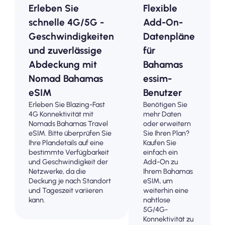
Erleben Sie
Flexible
schnelle 4G/5G -
Add-On-
Geschwindigkeiten
Datenpläne
und zuverlässige
für
Abdeckung mit
Bahamas
Nomad Bahamas
essim-
eSIM
Benutzer
Erleben Sie Blazing-Fast
Benötigen Sie
4G Konnektivität mit
mehr Daten
Nomads Bahamas Travel
oder erweitern
eSIM. Bitte überprüfen Sie
Sie Ihren Plan?
Ihre Plandetails auf eine
Kaufen Sie
bestimmte Verfügbarkeit
einfach ein
und Geschwindigkeit der
Add-On zu
Netzwerke, da die
Ihrem Bahamas
Deckung je nach Standort
eSIM, um
und Tageszeit variieren
weiterhin eine
kann.
nahtlose
5G/4G-
Konnektivität zu